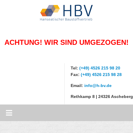
WILLKOMMEN
HISTORIE
ACHTUNG! WIR SIND UMGEZOGEN!
TÄTIGKEITEN
Handel
PRODUKTE
Logistik
Tel:
(+49) 4526 215 98 20
Transportbeton
KONTAKT
Fax:
(+49) 4526 215 98 28
Beratung
Zement
Email:
info@h-bv.de
Kontaktformular
SUCHE
Schüttgüter
Rethkamp 8 | 24326 Ascheberg
Betonblocksteine
Flugasche
Gabionen