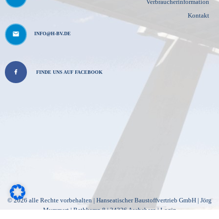
Verbraucherinformation
Kontakt
INFO@H-BV.DE
FINDE UNS AUF FACEBOOK
© 2026 alle Rechte vorbehalten | Hanseatischer Baustoffvertrieb GmbH | Jörg
Mummert | Rethkamp 8 | 24326 Ascheberg |
Login