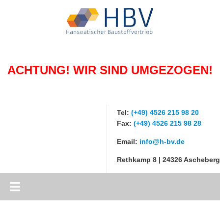
WILLKOMMEN
HISTORIE
ACHTUNG! WIR SIND UMGEZOGEN!
TÄTIGKEITEN
Handel
PRODUKTE
Logistik
Tel:
(+49) 4526 215 98 20
Transportbeton
KONTAKT
Fax:
(+49) 4526 215 98 28
Beratung
Zement
Email:
info@h-bv.de
Kontaktformular
SUCHE
Schüttgüter
Rethkamp 8 | 24326 Ascheberg
Betonblocksteine
Flugasche
Gabionen